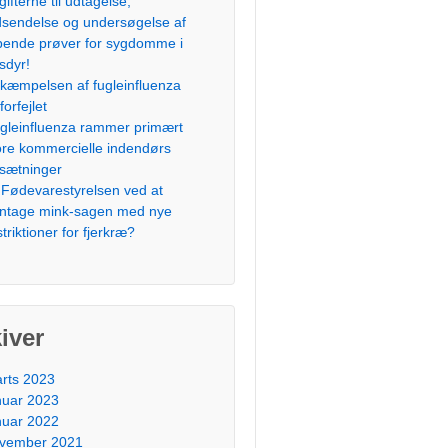
gifterne til udtagelse,
dsendelse og undersøgelse af
bende prøver for sygdomme i
sdyr!
kæmpelsen af fugleinfluenza
forfejlet
gleinfluenza rammer primært
ore kommercielle indendørs
sætninger
 Fødevarestyrelsen ved at
ntage mink-sagen med nye
striktioner for fjerkræ?
iver
rts 2023
nuar 2023
nuar 2022
vember 2021