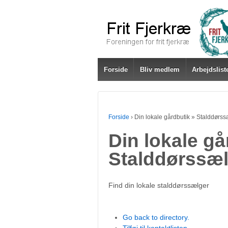
Forside
Bliv medlem
Arbejdslist
Forside
›
Din lokale gårdbutik » Stalddørs
Din lokale gå
Stalddørssæ
Find din lokale stalddørssælger
Go back to directory.