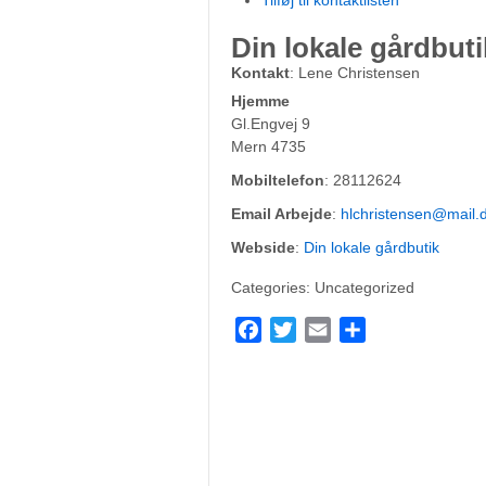
Tilføj til kontaktlisten
Din lokale gårdbuti
Kontakt
:
Lene
Christensen
Hjemme
Gl.Engvej 9
Mern
4735
Mobiltelefon
:
28112624
Email Arbejde
:
hlchristensen@mail.
Webside
:
Din lokale gårdbutik
Categories:
Uncategorized
Facebook
Twitter
Email
Del