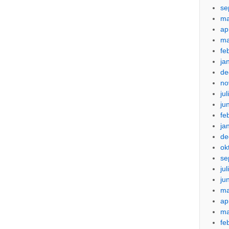
se
ma
ap
ma
fe
ja
de
no
ju
ju
fe
ja
de
ok
se
ju
ju
ma
ap
ma
fe