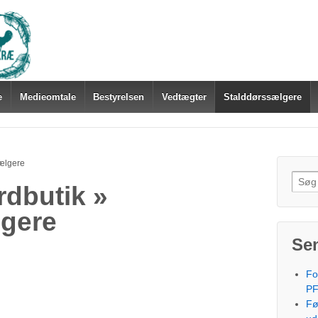
e
Medieomtale
Bestyrelsen
Vedtægter
Stalddørssælgere
sælgere
Søg
rdbutik »
efter:
lgere
Se
Fo
PF
Fø