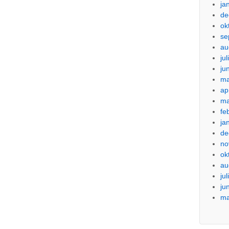
ja
de
ok
se
au
ju
ju
ma
ap
ma
fe
ja
de
no
ok
au
ju
ju
ma