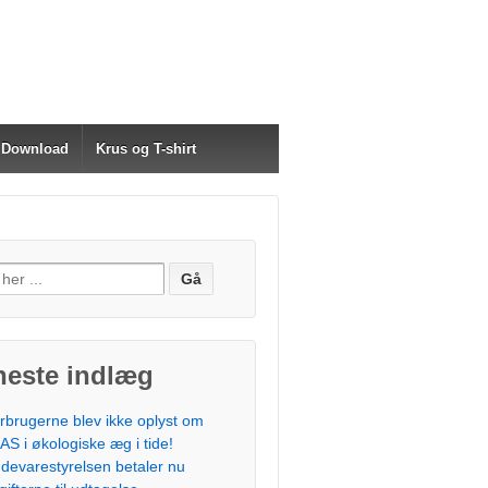
Download
Krus og T-shirt
neste indlæg
rbrugerne blev ikke oplyst om
AS i økologiske æg i tide!
devarestyrelsen betaler nu