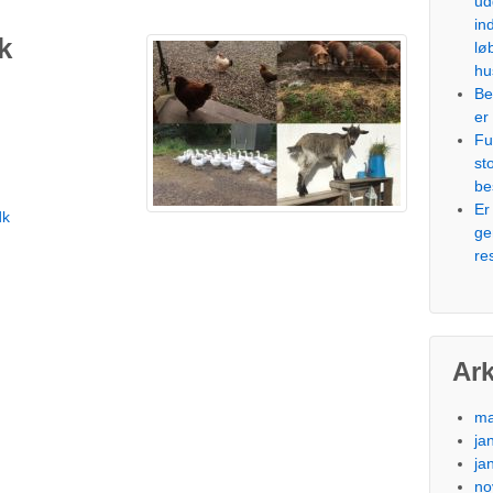
ud
in
k
lø
hu
Be
er 
Fu
st
be
Er
dk
ge
re
Ark
ma
ja
ja
no