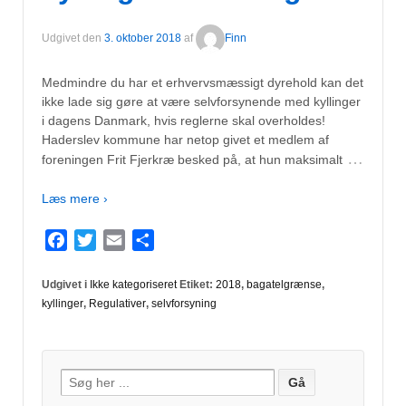
Udgivet den
3. oktober 2018
af
Finn
Medmindre du har et erhvervsmæssigt dyrehold kan det
ikke lade sig gøre at være selvforsynende med kyllinger
i dagens Danmark, hvis reglerne skal overholdes!
Haderslev kommune har netop givet et medlem af
…
foreningen Frit Fjerkræ besked på, at hun maksimalt
Læs mere ›
Facebook
Twitter
Email
Del
Udgivet i
Ikke kategoriseret
Etiket:
2018
,
bagatelgrænse
,
kyllinger
,
Regulativer
,
selvforsyning
Søg
efter: