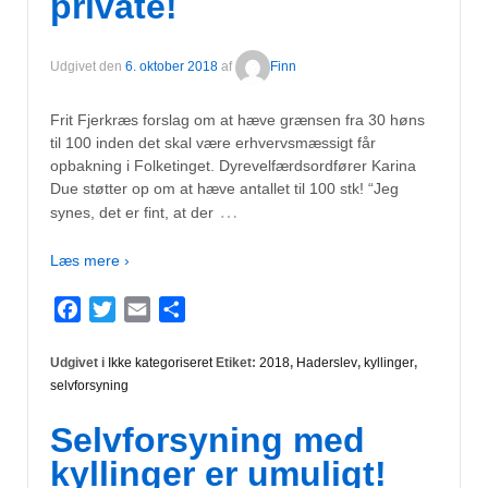
private!
Udgivet den
6. oktober 2018
af
Finn
Frit Fjerkræs forslag om at hæve grænsen fra 30 høns
til 100 inden det skal være erhvervsmæssigt får
opbakning i Folketinget. Dyrevelfærdsordfører Karina
Due støtter op om at hæve antallet til 100 stk! “Jeg
…
synes, det er fint, at der
Læs mere ›
Facebook
Twitter
Email
Del
Udgivet i
Ikke kategoriseret
Etiket:
2018
,
Haderslev
,
kyllinger
,
selvforsyning
Selvforsyning med
kyllinger er umuligt!