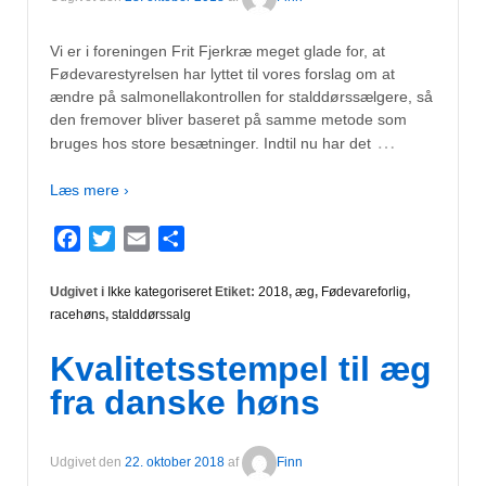
Vi er i foreningen Frit Fjerkræ meget glade for, at
Fødevarestyrelsen har lyttet til vores forslag om at
ændre på salmonellakontrollen for stalddørssælgere, så
den fremover bliver baseret på samme metode som
…
bruges hos store besætninger. Indtil nu har det
Læs mere ›
Facebook
Twitter
Email
Del
Udgivet i
Ikke kategoriseret
Etiket:
2018
,
æg
,
Fødevareforlig
,
racehøns
,
stalddørssalg
Kvalitetsstempel til æg
fra danske høns
Udgivet den
22. oktober 2018
af
Finn