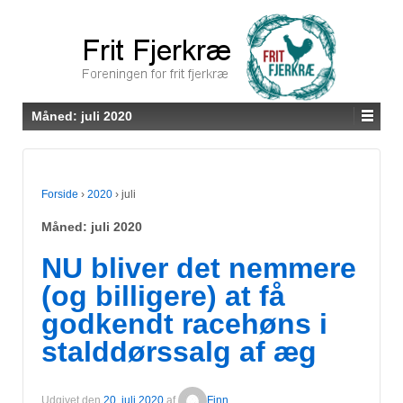
Måned:
juli 2020
Forside
›
2020
›
juli
Måned:
juli 2020
NU bliver det nemmere
(og billigere) at få
godkendt racehøns i
stalddørssalg af æg
Udgivet den
20. juli 2020
af
Finn