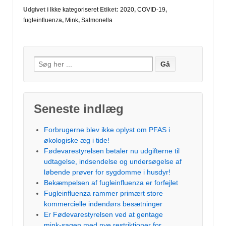
Udgivet i
Ikke kategoriseret
Etiket:
2020
,
COVID-19
,
fugleinfluenza
,
Mink
,
Salmonella
Søg
efter:
Seneste indlæg
Forbrugerne blev ikke oplyst om PFAS i
økologiske æg i tide!
Fødevarestyrelsen betaler nu udgifterne til
udtagelse, indsendelse og undersøgelse af
løbende prøver for sygdomme i husdyr!
Bekæmpelsen af fugleinfluenza er forfejlet
Fugleinfluenza rammer primært store
kommercielle indendørs besætninger
Er Fødevarestyrelsen ved at gentage
mink-sagen med nye restriktioner for