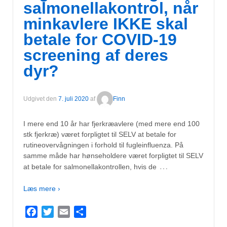
salmonellakontrol, når
minkavlere IKKE skal
betale for COVID-19
screening af deres
dyr?
Udgivet den
7. juli 2020
af
Finn
I mere end 10 år har fjerkræavlere (med mere end 100
stk fjerkræ) været forpligtet til SELV at betale for
rutineovervågningen i forhold til fugleinfluenza. På
samme måde har hønseholdere været forpligtet til SELV
…
at betale for salmonellakontrollen, hvis de
Læs mere ›
Facebook
Twitter
Email
Del