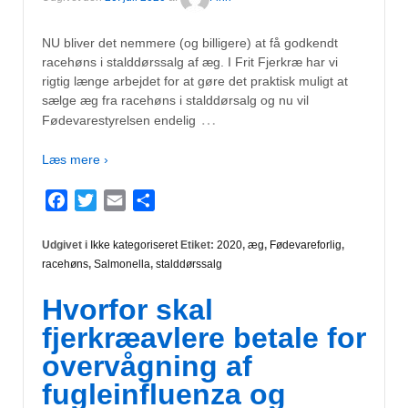
NU bliver det nemmere (og billigere) at få godkendt
racehøns i stalddørssalg af æg. I Frit Fjerkræ har vi
rigtig længe arbejdet for at gøre det praktisk muligt at
sælge æg fra racehøns i stalddørsalg og nu vil
…
Fødevarestyrelsen endelig
Læs mere ›
Facebook
Twitter
Email
Del
Udgivet i
Ikke kategoriseret
Etiket:
2020
,
æg
,
Fødevareforlig
,
racehøns
,
Salmonella
,
stalddørssalg
Hvorfor skal
fjerkræavlere betale for
overvågning af
fugleinfluenza og