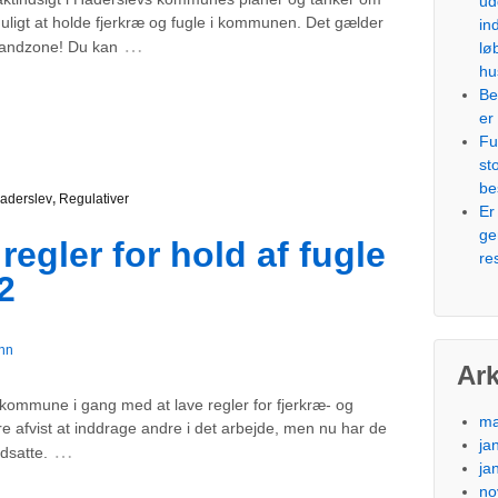
ud
ligt at holde fjerkræ og fugle i kommunen. Det gælder
in
…
landzone! Du kan
lø
hu
Be
er 
Fu
st
be
aderslev
,
Regulativer
Er
ge
regler for hold af fugle
re
2
nn
Ark
kommune i gang med at lave regler for fjerkræ- og
ma
e afvist at inddrage andre i det arbejde, men nu har de
ja
…
dsatte.
ja
no