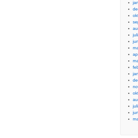
ja
de
ok
se
au
ju
ju
ma
ap
ma
fe
ja
de
no
ok
au
ju
ju
ma