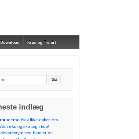
Download
Krus og T-shirt
neste indlæg
rbrugerne blev ikke oplyst om
AS i økologiske æg i tide!
devarestyrelsen betaler nu