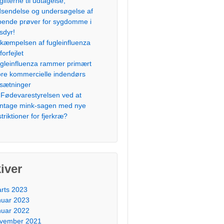
gifterne til udtagelse,
dsendelse og undersøgelse af
bende prøver for sygdomme i
sdyr!
kæmpelsen af fugleinfluenza
forfejlet
gleinfluenza rammer primært
ore kommercielle indendørs
sætninger
 Fødevarestyrelsen ved at
ntage mink-sagen med nye
striktioner for fjerkræ?
iver
rts 2023
nuar 2023
nuar 2022
vember 2021