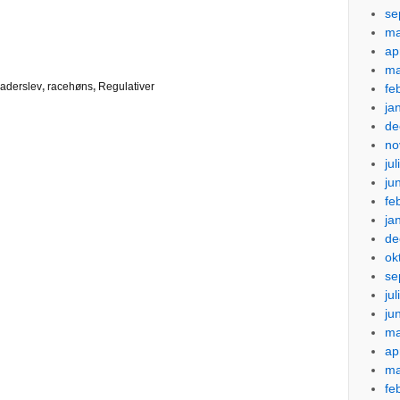
se
ma
ap
ma
aderslev
,
racehøns
,
Regulativer
fe
ja
de
no
ju
ju
fe
ja
de
ok
se
ju
ju
ma
ap
ma
fe