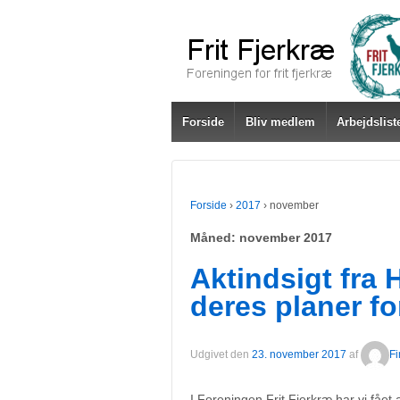
Forside
Bliv medlem
Arbejdslist
Forside
›
2017
›
november
Måned:
november 2017
Aktindsigt fr
deres planer fo
Udgivet den
23. november 2017
af
Fi
I Foreningen Frit Fjerkræ har vi fåe