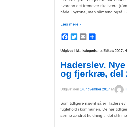
hvordan det fremover skal være (u)mu
både i byzone, men såmænd også i 
Læs mere ›
Facebook
Twitter
Email
Del
Udgivet i
Ikke kategoriseret
Etiket:
2017
,
H
Haderslev. Nye 
og fjerkræ, del 
Udgivet den
14. november 2017
af
Fi
Som tidligere nævnt så er Haderslev 
fuglehold i kommunen. De har tidliger
sørme ændret holdning til det stik mo