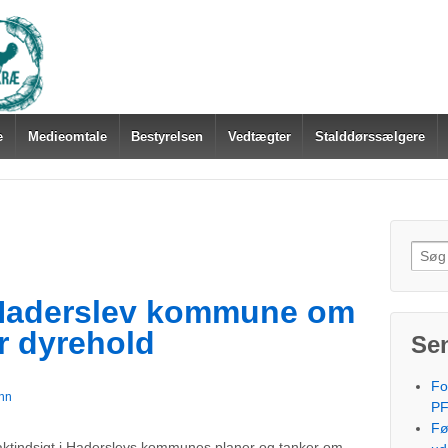
e
Medieomtale
Bestyrelsen
Vedtægter
Stalddørssælgere
Søg
efter:
a Haderslev kommune om
r dyrehold
Se
Fo
nn
PF
Fø
t aktindsigt i Haderslevs kommunes planer og tanker om