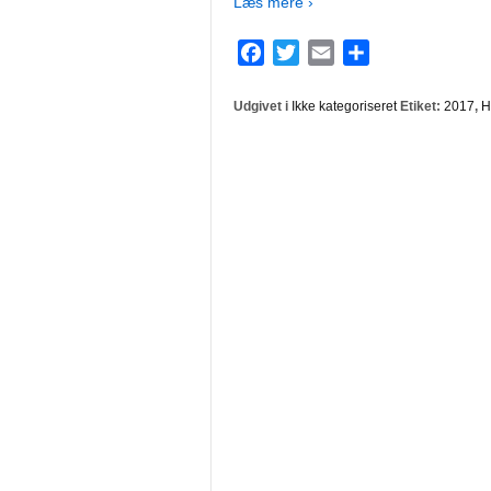
Læs mere ›
Facebook
Twitter
Email
Del
Udgivet i
Ikke kategoriseret
Etiket:
2017
,
H