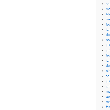
se
ma
ap
ma
fe
ja
de
no
ju
ju
fe
ja
de
ok
se
ju
ju
ma
ap
ma
fe