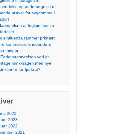
gifterne til udtagelse,
dsendelse og undersøgelse af
bende prøver for sygdomme i
sdyr!
kæmpelsen af fugleinfluenza
forfejlet
gleinfluenza rammer primært
ore kommercielle indendørs
sætninger
 Fødevarestyrelsen ved at
ntage mink-sagen med nye
striktioner for fjerkræ?
iver
rts 2023
nuar 2023
nuar 2022
vember 2021