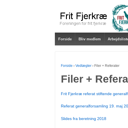
Forside
Bliv medlem
Arbejdslist
Forside
›
Vedtægter
›
Filer + Referater
Filer + Refera
Frit Fjerkræ referat stiftende genera
Referat generalforsamling 19. maj 2
Slides fra beretning 2018