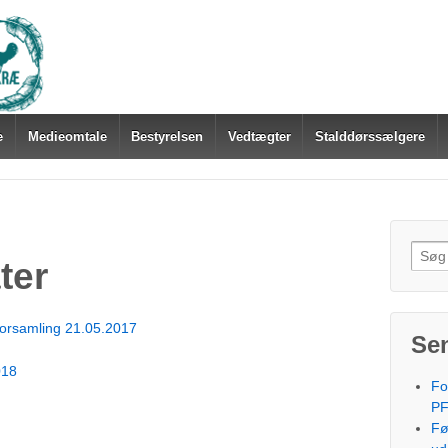
e
Medieomtale
Bestyrelsen
Vedtægter
Stalddørssælgere
Søg
ter
efter:
lforsamling 21.05.2017
Se
018
Fo
PF
Fø