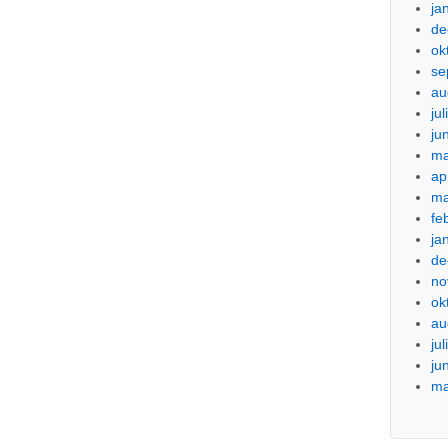
ja
de
ok
se
au
ju
ju
ma
ap
ma
fe
ja
de
no
ok
au
ju
ju
ma