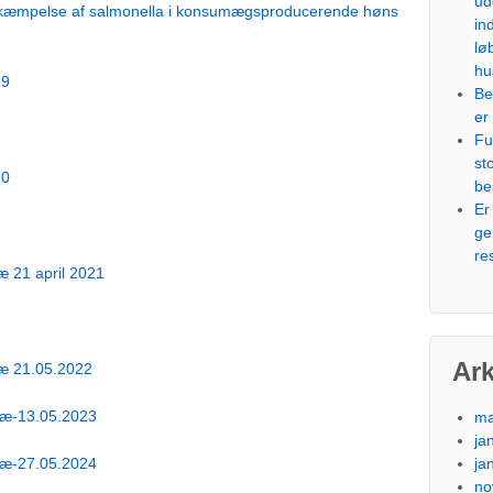
ud
bekæmpelse af salmonella i konsumægsproducerende høns
in
lø
hu
19
Be
er 
Fu
st
20
be
Er
ge
re
æ 21 april 2021
Ark
ræ 21.05.2022
kræ-13.05.2023
ma
ja
ja
kræ-27.05.2024
no