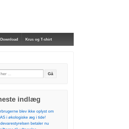
Download
Krus og T-shirt
neste indlæg
rbrugerne blev ikke oplyst om
AS i økologiske æg i tide!
devarestyrelsen betaler nu