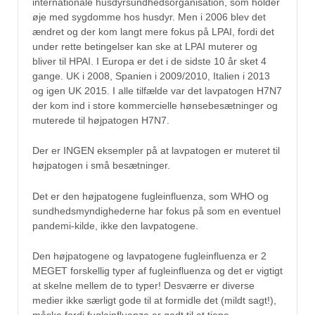
internationale husdyrsundhedsorganisation, som holder
øje med sygdomme hos husdyr. Men i 2006 blev det
ændret og der kom langt mere fokus på LPAI, fordi det
under rette betingelser kan ske at LPAI muterer og
bliver til HPAI. I Europa er det i de sidste 10 år sket 4
gange. UK i 2008, Spanien i 2009/2010, Italien i 2013
og igen UK 2015. I alle tilfælde var det lavpatogen H7N7
der kom ind i store kommercielle hønsebesætninger og
muterede til højpatogen H7N7.
Der er INGEN eksempler på at lavpatogen er muteret til
højpatogen i små besætninger.
Det er den højpatogene fugleinfluenza, som WHO og
sundhedsmyndighederne har fokus på som en eventuel
pandemi-kilde, ikke den lavpatogene.
Den højpatogene og lavpatogene fugleinfluenza er 2
MEGET forskellig typer af fugleinfluenza og det er vigtigt
at skelne mellem de to typer! Desværre er diverse
medier ikke særligt gode til at formidle det (mildt sagt!),