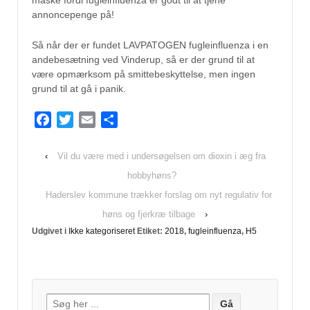
måske fordi fugleinfluenza er godt til at tjene
annoncepenge på!
Så når der er fundet LAVPATOGEN fugleinfluenza i en
andebesætning ved Vinderup, så er der grund til at
være opmærksom på smittebeskyttelse, men ingen
grund til at gå i panik.
Facebook
Twitter
Email
Del
‹
Vil du være med i undersøgelsen om dioxin i æg fra
hobbyhøns?
Haderslev kommune trækker forslag om nyt regulativ for
høns og fjerkræ tilbage
›
Udgivet i
Ikke kategoriseret
Etiket:
2018
,
fugleinfluenza
,
H5
Søg