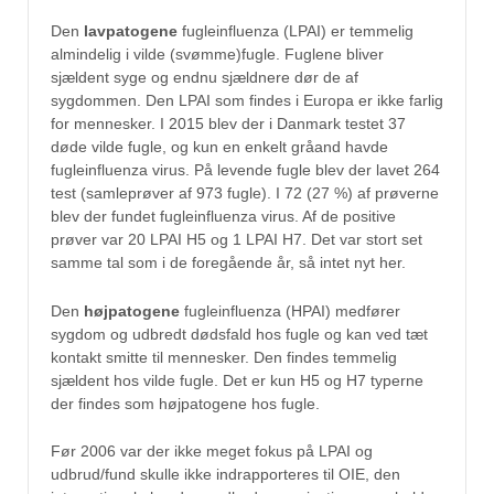
Den
lavpatogene
fugleinfluenza (LPAI) er temmelig
almindelig i vilde (svømme)fugle. Fuglene bliver
sjældent syge og endnu sjældnere dør de af
sygdommen. Den LPAI som findes i Europa er ikke farlig
for mennesker. I 2015 blev der i Danmark testet 37
døde vilde fugle, og kun en enkelt gråand havde
fugleinfluenza virus. På levende fugle blev der lavet 264
test (samleprøver af 973 fugle). I 72 (27 %) af prøverne
blev der fundet fugleinfluenza virus. Af de positive
prøver var 20 LPAI H5 og 1 LPAI H7. Det var stort set
samme tal som i de foregående år, så intet nyt her.
Den
højpatogene
fugleinfluenza (HPAI) medfører
sygdom og udbredt dødsfald hos fugle og kan ved tæt
kontakt smitte til mennesker. Den findes temmelig
sjældent hos vilde fugle. Det er kun H5 og H7 typerne
der findes som højpatogene hos fugle.
Før 2006 var der ikke meget fokus på LPAI og
udbrud/fund skulle ikke indrapporteres til OIE, den