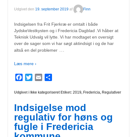
Udgivet den
19. september 2019
af
Finn
Indsigelsen fra Frit Fjerkræ er omtalt i både
JydskeVestkysten og i Fredericia Dagblad .Vi håber at
Teknisk Udvalg vil lytte. Vi har modtaget en oversigt
over de sager som vi har søgt aktindsigt i og de har
…
altså en del problemer
Læs mere ›
Facebook
Twitter
Email
Del
Udgivet i
Ikke kategoriseret
Etiket:
2019
,
Fredericia
,
Regulativer
Indsigelse mod
regulativ for høns og
fugle i Fredericia
kommune