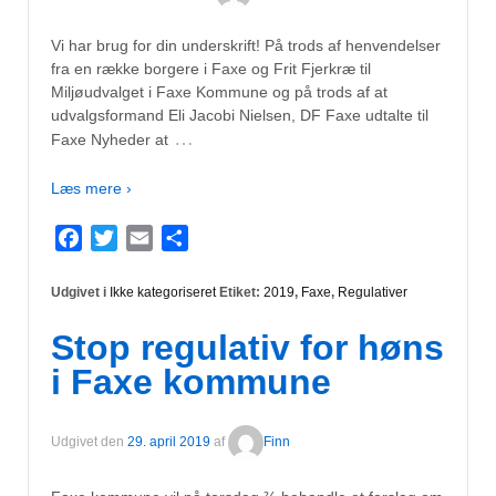
Vi har brug for din underskrift! På trods af henvendelser
fra en række borgere i Faxe og Frit Fjerkræ til
Miljøudvalget i Faxe Kommune og på trods af at
udvalgsformand Eli Jacobi Nielsen, DF Faxe udtalte til
…
Faxe Nyheder at
Læs mere ›
Facebook
Twitter
Email
Del
Udgivet i
Ikke kategoriseret
Etiket:
2019
,
Faxe
,
Regulativer
Stop regulativ for høns
i Faxe kommune
Udgivet den
29. april 2019
af
Finn