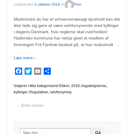
Udgivet den
3. oktober 2018
af
Finn
Medmindre du har et erhvervsmæssigt dyrehold kan det
ikke lade sig gøre at være selvforsynende med kyllinger
i dagens Danmark, hvis reglerne skal overholdes!
Haderslev kommune har netop givet et medlem af
…
foreningen Frit Fjerkræ besked på, at hun maksimalt
Læs mere ›
Facebook
Twitter
Email
Del
Udgivet i
Ikke kategoriseret
Etiket:
2018
,
bagatelgrænse
,
kyllinger
,
Regulativer
,
selvforsyning
‹ Ældre artikler
Søg