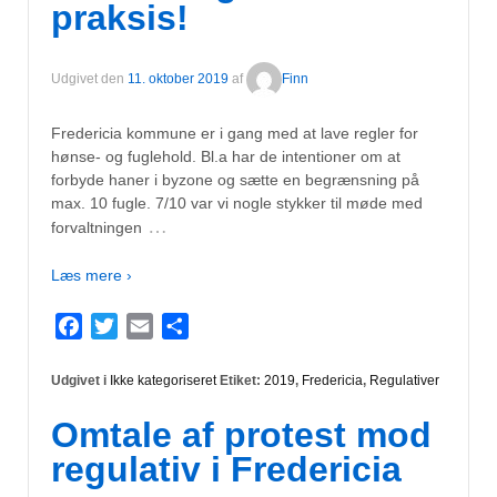
praksis!
Udgivet den
11. oktober 2019
af
Finn
Fredericia kommune er i gang med at lave regler for
hønse- og fuglehold. Bl.a har de intentioner om at
forbyde haner i byzone og sætte en begrænsning på
max. 10 fugle. 7/10 var vi nogle stykker til møde med
…
forvaltningen
Læs mere ›
Facebook
Twitter
Email
Del
Udgivet i
Ikke kategoriseret
Etiket:
2019
,
Fredericia
,
Regulativer
Omtale af protest mod
regulativ i Fredericia