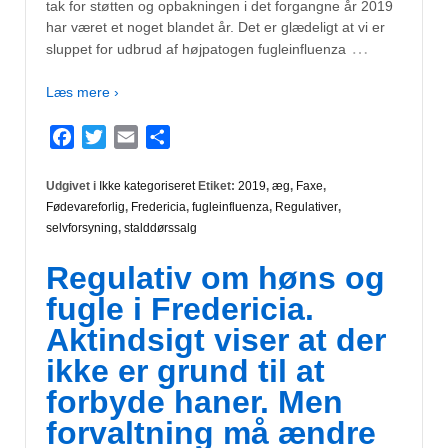
tak for støtten og opbakningen i det forgangne år 2019
har været et noget blandet år. Det er glædeligt at vi er
…
sluppet for udbrud af højpatogen fugleinfluenza
Læs mere ›
Facebook
Twitter
Email
Del
Udgivet i
Ikke kategoriseret
Etiket:
2019
,
æg
,
Faxe
,
Fødevareforlig
,
Fredericia
,
fugleinfluenza
,
Regulativer
,
selvforsyning
,
stalddørssalg
Regulativ om høns og
fugle i Fredericia.
Aktindsigt viser at der
ikke er grund til at
forbyde haner. Men
forvaltning må ændre