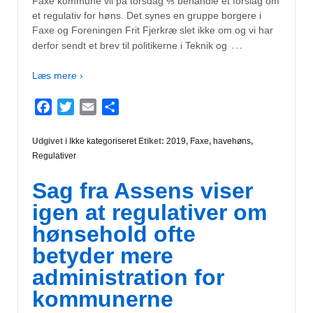
Faxe kommune vil på torsdag ⅖ behandle et forslag om
et regulativ for høns. Det synes en gruppe borgere i
Faxe og Foreningen Frit Fjerkræ slet ikke om og vi har
…
derfor sendt et brev til politikerne i Teknik og
Læs mere ›
Facebook
Twitter
Email
Del
Udgivet i
Ikke kategoriseret
Etiket:
2019
,
Faxe
,
havehøns
,
Regulativer
Sag fra Assens viser
igen at regulativer om
hønsehold ofte
betyder mere
administration for
kommunerne