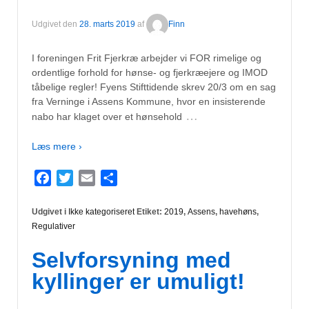
Udgivet den
28. marts 2019
af
Finn
I foreningen Frit Fjerkræ arbejder vi FOR rimelige og
ordentlige forhold for hønse- og fjerkræejere og IMOD
tåbelige regler! Fyens Stifttidende skrev 20/3 om en sag
fra Verninge i Assens Kommune, hvor en insisterende
…
nabo har klaget over et hønsehold
Læs mere ›
Facebook
Twitter
Email
Del
Udgivet i
Ikke kategoriseret
Etiket:
2019
,
Assens
,
havehøns
,
Regulativer
Selvforsyning med
kyllinger er umuligt!