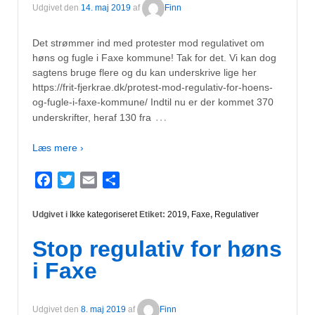
Udgivet den
14. maj 2019
af
Finn
Det strømmer ind med protester mod regulativet om
høns og fugle i Faxe kommune! Tak for det. Vi kan dog
sagtens bruge flere og du kan underskrive lige her
https://frit-fjerkrae.dk/protest-mod-regulativ-for-hoens-
og-fugle-i-faxe-kommune/ Indtil nu er der kommet 370
…
underskrifter, heraf 130 fra
Læs mere ›
Facebook
Twitter
Email
Del
Udgivet i
Ikke kategoriseret
Etiket:
2019
,
Faxe
,
Regulativer
Stop regulativ for høns
i Faxe
Udgivet den
8. maj 2019
af
Finn